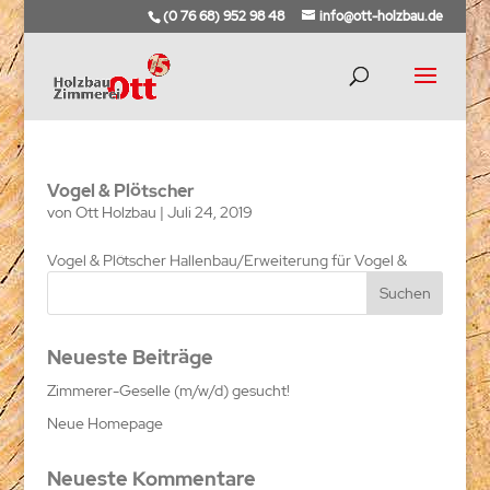
(0 76 68) 952 98 48
info@ott-holzbau.de
Vogel & Plötscher
von
Ott Holzbau
|
Juli 24, 2019
Vogel & Plötscher Hallenbau/Erweiterung für Vogel &
Plötscher. Nachfolgend erhalten Sie Eindrücke zum...
Neueste Beiträge
Zimmerer-Geselle (m/w/d) gesucht!
Neue Homepage
Neueste Kommentare