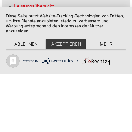
Leistungsübersicht
Bauleitung
Diese Seite nutzt Website-Tracking-Technologien von Dritten,
Beratung
um ihre Dienste anzubieten, stetig zu verbessern und
Referenzprojekte
Werbung entsprechend den Interessen der Nutzer
Partner
anzuzeigen.
Impressum
Datenschutzerklärung
ABLEHNEN
AKZEPTIEREN
MEHR
Stellenangebote
Kontakt
Powered by
&
© Ott Holzbau und Zimmerei 2026
| powered by
educrea digital solutions