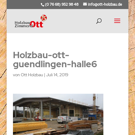
(0 76 68) 952 98 48
info@ott-holzbau.de
Holzbau-ott-
guendlingen-halle6
von
Ott Holzbau
|
Juli 14, 2019