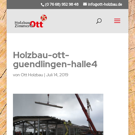
(0 76 68) 952 98 48
info@ott-holzbau.de
Holzbau-ott-
guendlingen-halle4
von
Ott Holzbau
|
Juli 14, 2019